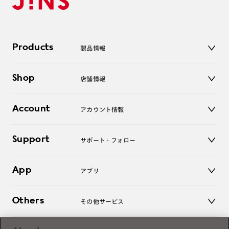
Products
製品情報
メガネ
Shop
店舗情報
サングラス
レンズ
店舗
コンタクトレンズ
Account
アカウント情報
オンラインショップ
老眼鏡
キッズ
マイページ／ログイン
Support
アクセサリー
サポート・フォロー
ログアウト
LINE公式アカウント
お知らせ
App
アプリ
よくあるご質問
ご利用ガイド
JINSアプリ
お問い合わせ
Others
その他サービス
3D WEB試着