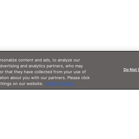
sonalize content and ads, to analyze our
advertising and analytics partners, who may
Do Not 
or that they have collected from your use of
ation about you with our partners. Please click
ettings on our website.
Cookie Policy