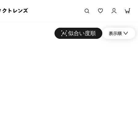
タクトレンズ
似合い度順
表示順