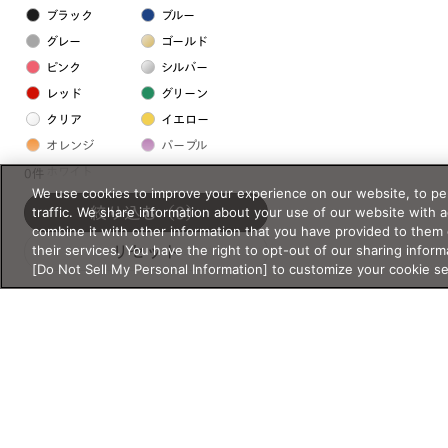
ブラック
ブルー
グレー
ゴールド
ピンク
シルバー
レッド
グリーン
クリア
イエロー
オレンジ
パープル
ホワイト
0件
We use cookies to improve your experience on our website, to per
traffic. We share information about your use of our website with 
絞り込む
（0）
フレームの素材
combine it with other information that you have provided to them 
their services. You have the right to opt-out of our sharing inform
リセット
プラスチック系
[Do Not Sell My Personal Information] to customize your cookie s
樹脂
アセテート
サスティナブル素材
セルロイド