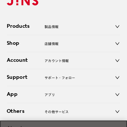
Products
製品情報
メガネ
Shop
店舗情報
サングラス
レンズ
店舗
コンタクトレンズ
Account
アカウント情報
オンラインショップ
老眼鏡
キッズ
マイページ／ログイン
Support
アクセサリー
サポート・フォロー
ログアウト
LINE公式アカウント
お知らせ
App
アプリ
よくあるご質問
ご利用ガイド
JINSアプリ
お問い合わせ
Others
その他サービス
3D WEB試着