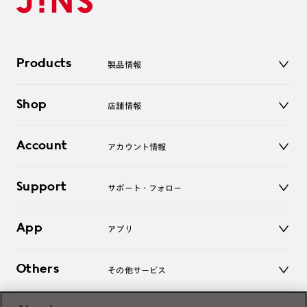
Products
製品情報
メガネ
Shop
店舗情報
サングラス
レンズ
店舗
コンタクトレンズ
Account
アカウント情報
オンラインショップ
老眼鏡
キッズ
マイページ／ログイン
Support
アクセサリー
サポート・フォロー
ログアウト
LINE公式アカウント
お知らせ
App
アプリ
よくあるご質問
ご利用ガイド
JINSアプリ
お問い合わせ
Others
その他サービス
3D WEB試着