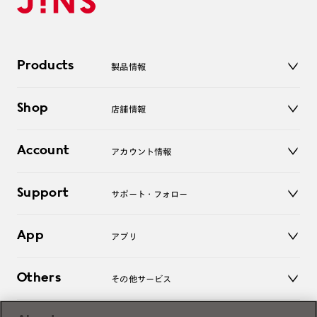
Products
製品情報
メガネ
Shop
店舗情報
サングラス
レンズ
店舗
コンタクトレンズ
Account
アカウント情報
オンラインショップ
老眼鏡
キッズ
マイページ／ログイン
Support
アクセサリー
サポート・フォロー
ログアウト
LINE公式アカウント
お知らせ
App
アプリ
よくあるご質問
ご利用ガイド
JINSアプリ
お問い合わせ
Others
その他サービス
3D WEB試着