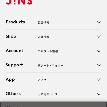
Products
製品情報
メガネ
Shop
店舗情報
サングラス
レンズ
店舗
コンタクトレンズ
Account
アカウント情報
オンラインショップ
老眼鏡
キッズ
マイページ／ログイン
Support
アクセサリー
サポート・フォロー
ログアウト
LINE公式アカウント
お知らせ
App
アプリ
よくあるご質問
ご利用ガイド
JINSアプリ
お問い合わせ
Others
その他サービス
3D WEB試着