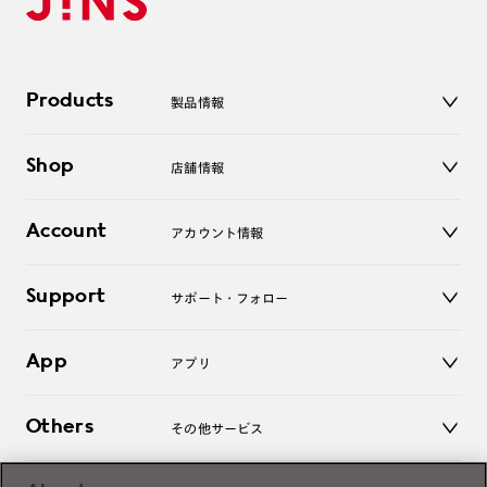
Products
製品情報
メガネ
Shop
店舗情報
サングラス
レンズ
店舗
コンタクトレンズ
Account
アカウント情報
オンラインショップ
老眼鏡
キッズ
マイページ／ログイン
Support
アクセサリー
サポート・フォロー
ログアウト
LINE公式アカウント
お知らせ
App
アプリ
よくあるご質問
ご利用ガイド
JINSアプリ
お問い合わせ
Others
その他サービス
3D WEB試着