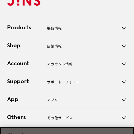
Products
製品情報
メガネ
Shop
店舗情報
サングラス
レンズ
店舗
コンタクトレンズ
Account
アカウント情報
オンラインショップ
老眼鏡
キッズ
マイページ／ログイン
Support
アクセサリー
サポート・フォロー
ログアウト
LINE公式アカウント
お知らせ
App
アプリ
よくあるご質問
ご利用ガイド
JINSアプリ
お問い合わせ
Others
その他サービス
3D WEB試着