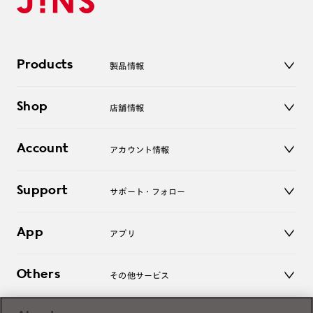
Products
製品情報
メガネ
Shop
店舗情報
サングラス
レンズ
店舗
コンタクトレンズ
Account
アカウント情報
オンラインショップ
老眼鏡
キッズ
マイページ／ログイン
Support
アクセサリー
サポート・フォロー
ログアウト
LINE公式アカウント
お知らせ
App
アプリ
よくあるご質問
ご利用ガイド
JINSアプリ
お問い合わせ
Others
その他サービス
3D WEB試着