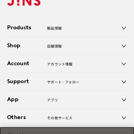
Products
製品情報
メガネ
Shop
店舗情報
サングラス
レンズ
店舗
コンタクトレンズ
Account
アカウント情報
オンラインショップ
老眼鏡
キッズ
マイページ／ログイン
Support
アクセサリー
サポート・フォロー
ログアウト
LINE公式アカウント
お知らせ
App
アプリ
よくあるご質問
ご利用ガイド
JINSアプリ
お問い合わせ
Others
その他サービス
3D WEB試着