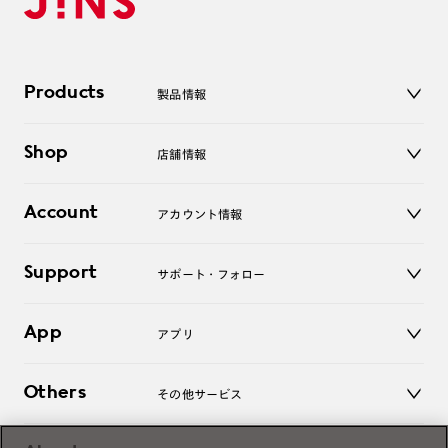
Products
製品情報
メガネ
Shop
店舗情報
サングラス
レンズ
店舗
コンタクトレンズ
Account
アカウント情報
オンラインショップ
老眼鏡
キッズ
マイページ／ログイン
Support
アクセサリー
サポート・フォロー
ログアウト
LINE公式アカウント
お知らせ
App
アプリ
よくあるご質問
ご利用ガイド
JINSアプリ
お問い合わせ
Others
その他サービス
3D WEB試着