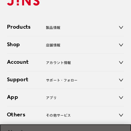
Products
製品情報
メガネ
Shop
店舗情報
サングラス
レンズ
店舗
コンタクトレンズ
Account
アカウント情報
オンラインショップ
老眼鏡
キッズ
マイページ／ログイン
Support
アクセサリー
サポート・フォロー
ログアウト
LINE公式アカウント
お知らせ
App
アプリ
よくあるご質問
ご利用ガイド
JINSアプリ
お問い合わせ
Others
その他サービス
3D WEB試着