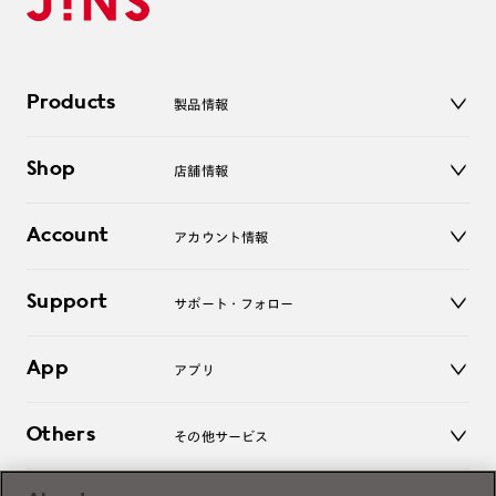
Products
製品情報
メガネ
Shop
店舗情報
サングラス
レンズ
店舗
コンタクトレンズ
Account
アカウント情報
オンラインショップ
老眼鏡
キッズ
マイページ／ログイン
Support
アクセサリー
サポート・フォロー
ログアウト
LINE公式アカウント
お知らせ
App
アプリ
よくあるご質問
ご利用ガイド
JINSアプリ
お問い合わせ
Others
その他サービス
3D WEB試着