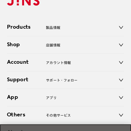
Products
製品情報
メガネ
Shop
店舗情報
サングラス
レンズ
店舗
コンタクトレンズ
Account
アカウント情報
オンラインショップ
老眼鏡
キッズ
マイページ／ログイン
Support
アクセサリー
サポート・フォロー
ログアウト
LINE公式アカウント
お知らせ
App
アプリ
よくあるご質問
ご利用ガイド
JINSアプリ
お問い合わせ
Others
その他サービス
3D WEB試着