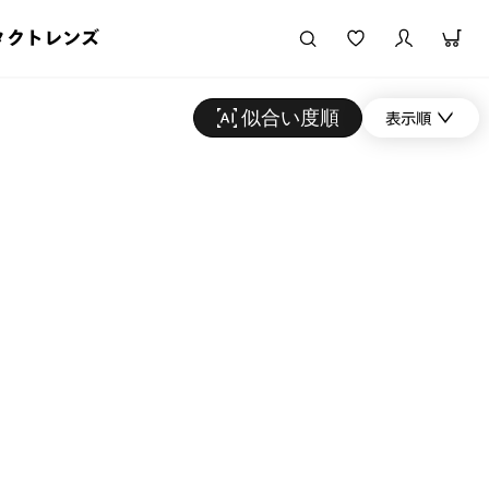
タクトレンズ
似合い度順
表示順