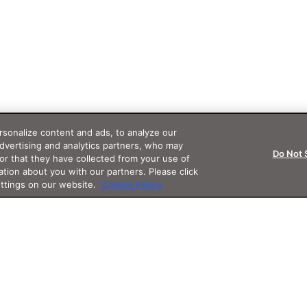
sonalize content and ads, to analyze our
advertising and analytics partners, who may
Do Not 
or that they have collected from your use of
ation about you with our partners. Please click
ettings on our website.
Cookie Policy