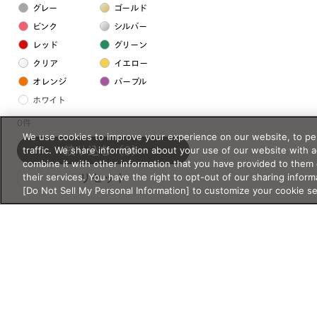
グレー
ゴールド
ピンク
シルバー
レッド
グリーン
クリア
イエロー
オレンジ
パープル
ホワイト
0件
We use cookies to improve your experience on our website, to per
フレームの素材
traffic. We share information about your use of our website with 
絞り込む
（0）
プラスチック系
combine it with other information that you have provided to them 
their services. You have the right to opt-out of our sharing inform
リセット
樹脂
[Do Not Sell My Personal Information] to customize your cookie s
アセテート
サスティナブル素材
セルロイド