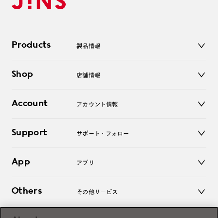
Products
製品情報
メガネ
Shop
店舗情報
サングラス
レンズ
店舗
コンタクトレンズ
Account
アカウント情報
オンラインショップ
老眼鏡
キッズ
マイページ／ログイン
Support
アクセサリー
サポート・フォロー
ログアウト
LINE公式アカウント
お知らせ
App
アプリ
よくあるご質問
ご利用ガイド
JINSアプリ
お問い合わせ
Others
その他サービス
3D WEB試着