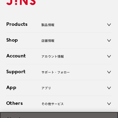
Products
製品情報
メガネ
Shop
店舗情報
サングラス
レンズ
店舗
コンタクトレンズ
Account
アカウント情報
オンラインショップ
老眼鏡
キッズ
マイページ／ログイン
Support
アクセサリー
サポート・フォロー
ログアウト
LINE公式アカウント
お知らせ
App
アプリ
よくあるご質問
ご利用ガイド
JINSアプリ
お問い合わせ
Others
その他サービス
3D WEB試着