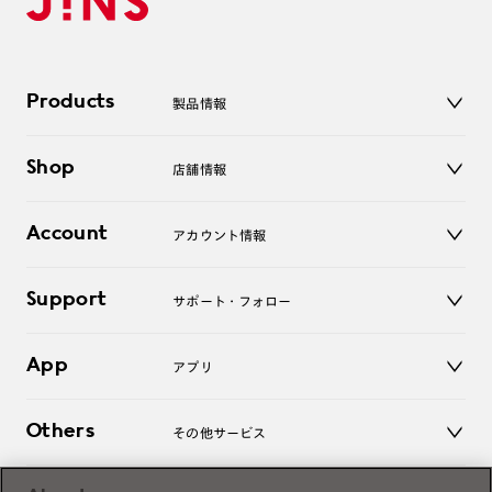
Products
製品情報
メガネ
Shop
店舗情報
サングラス
レンズ
店舗
コンタクトレンズ
Account
アカウント情報
オンラインショップ
老眼鏡
キッズ
マイページ／ログイン
Support
アクセサリー
サポート・フォロー
ログアウト
LINE公式アカウント
お知らせ
App
アプリ
よくあるご質問
ご利用ガイド
JINSアプリ
お問い合わせ
Others
その他サービス
3D WEB試着