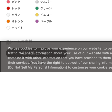
ピンク
シルバー
レッド
グリーン
クリア
イエロー
オレンジ
パープル
ホワイト
フレームの素材
0件
We use cookies to improve your experience on our website, to per
プラスチック系
traffic. We share information about your use of our website with 
絞り込む
（0）
combine it with other information that you have provided to them 
樹脂
their services. You have the right to opt-out of our sharing inform
リセット
[Do Not Sell My Personal Information] to customize your cookie s
アセテート
サスティナブル素材
セルロイド
金属系