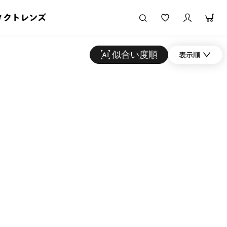
タクトレンズ
似合い度順
表示順