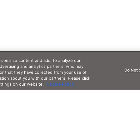
sonalize content and ads, to analyze our
advertising and analytics partners, who may
Do Not 
or that they have collected from your use of
ation about you with our partners. Please click
ettings on our website.
Cookie Policy