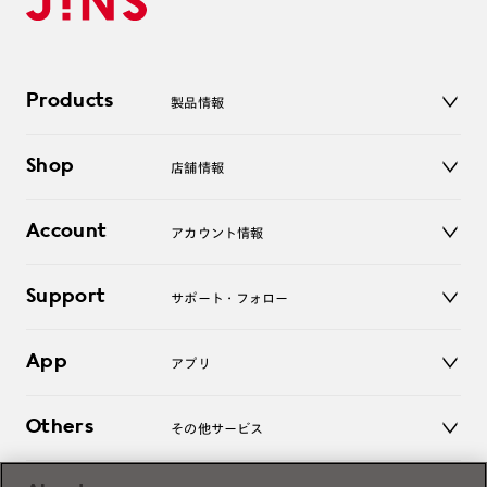
Products
製品情報
メガネ
Shop
店舗情報
サングラス
レンズ
店舗
コンタクトレンズ
Account
アカウント情報
オンラインショップ
老眼鏡
キッズ
マイページ／ログイン
Support
アクセサリー
サポート・フォロー
ログアウト
LINE公式アカウント
お知らせ
App
アプリ
よくあるご質問
ご利用ガイド
JINSアプリ
お問い合わせ
Others
その他サービス
3D WEB試着