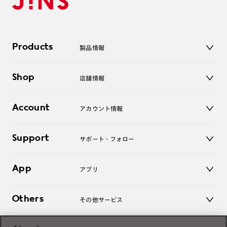
Products
製品情報
メガネ
Shop
店舗情報
サングラス
レンズ
店舗
コンタクトレンズ
Account
アカウント情報
オンラインショップ
老眼鏡
キッズ
マイページ／ログイン
Support
アクセサリー
サポート・フォロー
ログアウト
LINE公式アカウント
お知らせ
App
アプリ
よくあるご質問
ご利用ガイド
JINSアプリ
お問い合わせ
Others
その他サービス
3D WEB試着