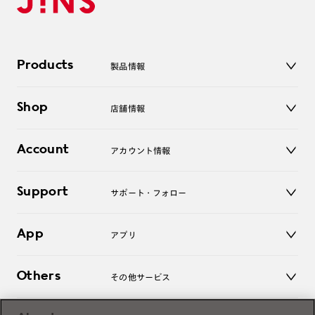
Products
製品情報
メガネ
Shop
店舗情報
サングラス
レンズ
店舗
コンタクトレンズ
Account
アカウント情報
オンラインショップ
老眼鏡
キッズ
マイページ／ログイン
Support
アクセサリー
サポート・フォロー
ログアウト
LINE公式アカウント
お知らせ
App
アプリ
よくあるご質問
ご利用ガイド
JINSアプリ
お問い合わせ
Others
その他サービス
3D WEB試着