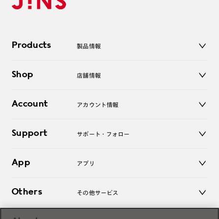
Products
製品情報
メガネ
Shop
店舗情報
サングラス
レンズ
店舗
コンタクトレンズ
Account
アカウント情報
オンラインショップ
老眼鏡
キッズ
マイページ／ログイン
Support
アクセサリー
サポート・フォロー
ログアウト
LINE公式アカウント
お知らせ
App
アプリ
よくあるご質問
ご利用ガイド
JINSアプリ
お問い合わせ
Others
その他サービス
3D WEB試着