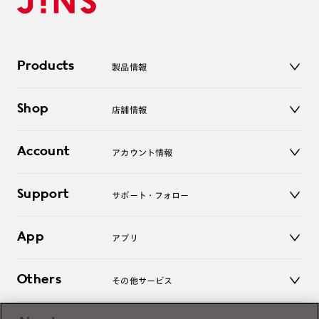
Products
製品情報
メガネ
Shop
店舗情報
サングラス
レンズ
店舗
コンタクトレンズ
Account
アカウント情報
オンラインショップ
老眼鏡
キッズ
マイページ／ログイン
Support
アクセサリー
サポート・フォロー
ログアウト
LINE公式アカウント
お知らせ
App
アプリ
よくあるご質問
ご利用ガイド
JINSアプリ
お問い合わせ
Others
その他サービス
3D WEB試着