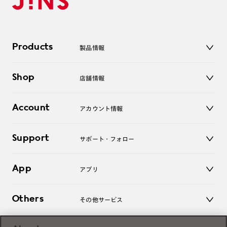
Products
製品情報
メガネ
Shop
店舗情報
サングラス
レンズ
店舗
コンタクトレンズ
Account
アカウント情報
オンラインショップ
老眼鏡
キッズ
マイページ／ログイン
Support
アクセサリー
サポート・フォロー
ログアウト
LINE公式アカウント
お知らせ
App
アプリ
よくあるご質問
ご利用ガイド
JINSアプリ
お問い合わせ
Others
その他サービス
3D WEB試着