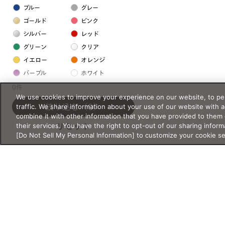
ブルー
グレー
ゴールド
ピンク
シルバー
レッド
グリーン
クリア
イエロー
オレンジ
パープル
ホワイト
0件
We use cookies to improve your experience on our website, to per
フレームの素材
traffic. We share information about your use of our website with 
絞り込む
（0）
combine it with other information that you have provided to them 
プラスチック系
their services. You have the right to opt-out of our sharing inform
リセット
[Do Not Sell My Personal Information] to customize your cookie s
樹脂
アセテート
サスティナブル素材
セルロイド