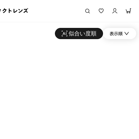
タクトレンズ
似合い度順
表示順