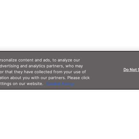
sonalize content and ads, to analyze our
advertising and analytics partners, who may
Do Not 
or that they have collected from your use of
ation about you with our partners. Please click
ettings on our website.
Cookie Policy