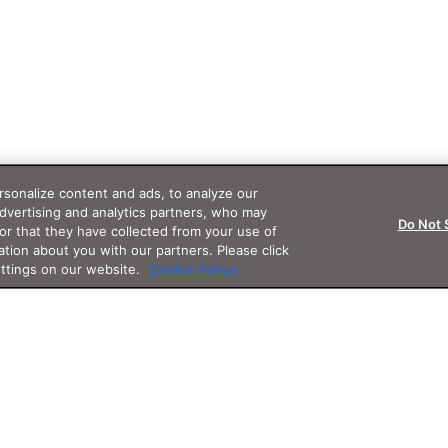
sonalize content and ads, to analyze our
advertising and analytics partners, who may
Do Not 
or that they have collected from your use of
ation about you with our partners. Please click
ettings on our website.
Cookie Policy