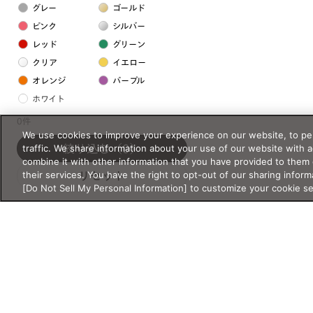
グレー
ゴールド
ピンク
シルバー
レッド
グリーン
クリア
イエロー
オレンジ
パープル
ホワイト
0件
We use cookies to improve your experience on our website, to per
フレームの素材
traffic. We share information about your use of our website with 
絞り込む
（0）
プラスチック系
combine it with other information that you have provided to them 
their services. You have the right to opt-out of our sharing inform
リセット
樹脂
[Do Not Sell My Personal Information] to customize your cookie s
アセテート
サスティナブル素材
セルロイド