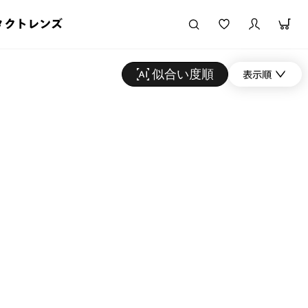
タクトレンズ
似合い度順
表示順