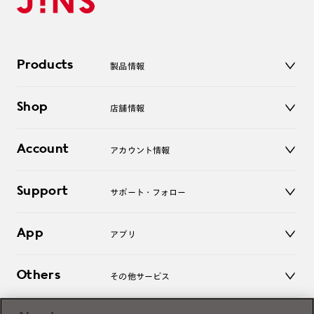
Products
製品情報
メガネ
Shop
店舗情報
サングラス
レンズ
店舗
コンタクトレンズ
Account
アカウント情報
オンラインショップ
老眼鏡
キッズ
マイページ／ログイン
Support
アクセサリー
サポート・フォロー
ログアウト
LINE公式アカウント
お知らせ
App
アプリ
よくあるご質問
ご利用ガイド
JINSアプリ
お問い合わせ
Others
その他サービス
3D WEB試着