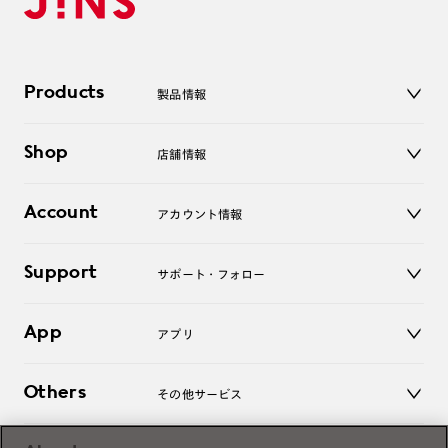
Products
製品情報
メガネ
Shop
店舗情報
サングラス
レンズ
店舗
コンタクトレンズ
Account
アカウント情報
オンラインショップ
老眼鏡
キッズ
マイページ／ログイン
Support
アクセサリー
サポート・フォロー
ログアウト
LINE公式アカウント
お知らせ
App
アプリ
よくあるご質問
ご利用ガイド
JINSアプリ
お問い合わせ
Others
その他サービス
3D WEB試着