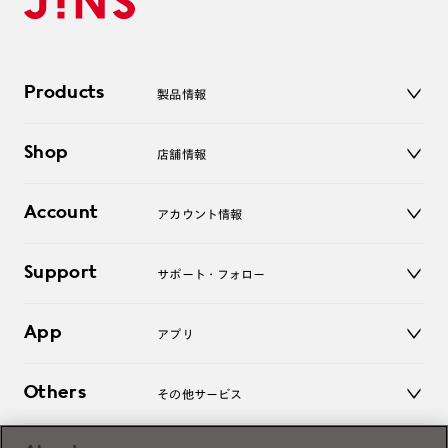
Products
製品情報
メガネ
Shop
店舗情報
サングラス
レンズ
店舗
コンタクトレンズ
Account
アカウント情報
オンラインショップ
老眼鏡
キッズ
マイページ／ログイン
Support
アクセサリー
サポート・フォロー
ログアウト
LINE公式アカウント
お知らせ
App
アプリ
よくあるご質問
ご利用ガイド
JINSアプリ
お問い合わせ
Others
その他サービス
3D WEB試着