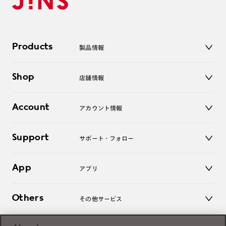
Products
製品情報
メガネ
Shop
店舗情報
サングラス
レンズ
店舗
コンタクトレンズ
Account
アカウント情報
オンラインショップ
老眼鏡
キッズ
マイページ／ログイン
Support
アクセサリー
サポート・フォロー
ログアウト
LINE公式アカウント
お知らせ
App
アプリ
よくあるご質問
ご利用ガイド
JINSアプリ
お問い合わせ
Others
その他サービス
3D WEB試着