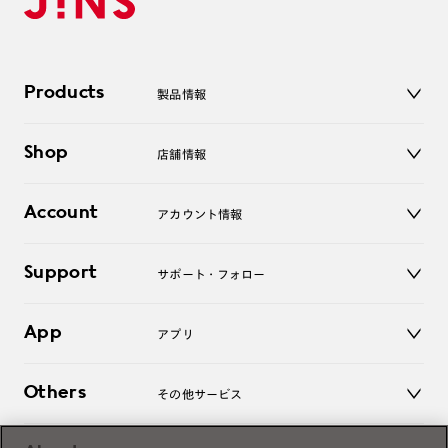
Products
製品情報
メガネ
Shop
店舗情報
サングラス
レンズ
店舗
コンタクトレンズ
Account
アカウント情報
オンラインショップ
老眼鏡
キッズ
マイページ／ログイン
Support
アクセサリー
サポート・フォロー
ログアウト
LINE公式アカウント
お知らせ
App
アプリ
よくあるご質問
ご利用ガイド
JINSアプリ
お問い合わせ
Others
その他サービス
3D WEB試着