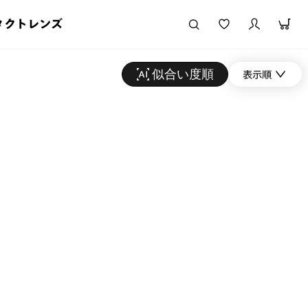
タクトレンズ
似合い度順
表示順