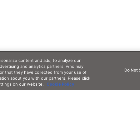
sonalize content and ads, to analyze our
advertising and analytics partners, who may
Do Not 
or that they have collected from your use of
ation about you with our partners. Please click
ettings on our website.
Cookie Policy