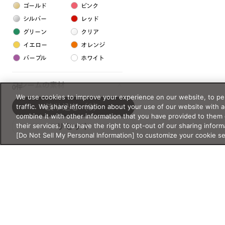
ゴールド
ピンク
シルバー
レッド
グリーン
クリア
イエロー
オレンジ
パープル
ホワイト
フレームの素材
0件
We use cookies to improve your experience on our website, to per
プラスチック系
traffic. We share information about your use of our website with 
絞り込む
（0）
combine it with other information that you have provided to them 
樹脂
their services. You have the right to opt-out of our sharing inform
リセット
[Do Not Sell My Personal Information] to customize your cookie s
アセテート
サスティナブル素材
セルロイド
金属系