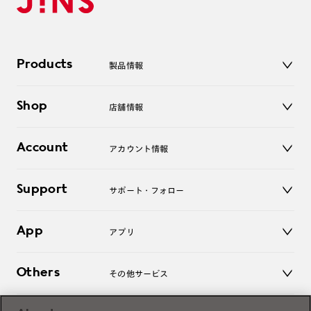
Products
製品情報
メガネ
Shop
店舗情報
サングラス
レンズ
店舗
コンタクトレンズ
Account
アカウント情報
オンラインショップ
老眼鏡
キッズ
マイページ／ログイン
Support
アクセサリー
サポート・フォロー
ログアウト
LINE公式アカウント
お知らせ
App
アプリ
よくあるご質問
ご利用ガイド
JINSアプリ
お問い合わせ
Others
その他サービス
3D WEB試着