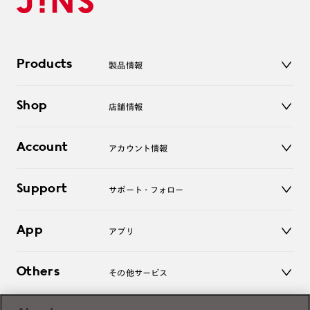
Products
製品情報
メガネ
Shop
店舗情報
サングラス
レンズ
店舗
コンタクトレンズ
Account
アカウント情報
オンラインショップ
老眼鏡
キッズ
マイページ／ログイン
Support
アクセサリー
サポート・フォロー
ログアウト
LINE公式アカウント
お知らせ
App
アプリ
よくあるご質問
ご利用ガイド
JINSアプリ
お問い合わせ
Others
その他サービス
3D WEB試着