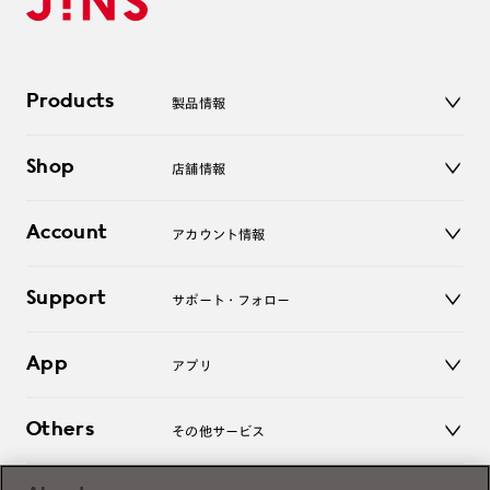
Products
製品情報
メガネ
Shop
店舗情報
サングラス
レンズ
店舗
コンタクトレンズ
Account
アカウント情報
オンラインショップ
老眼鏡
キッズ
マイページ／ログイン
Support
アクセサリー
サポート・フォロー
ログアウト
LINE公式アカウント
お知らせ
App
アプリ
よくあるご質問
ご利用ガイド
JINSアプリ
お問い合わせ
Others
その他サービス
3D WEB試着