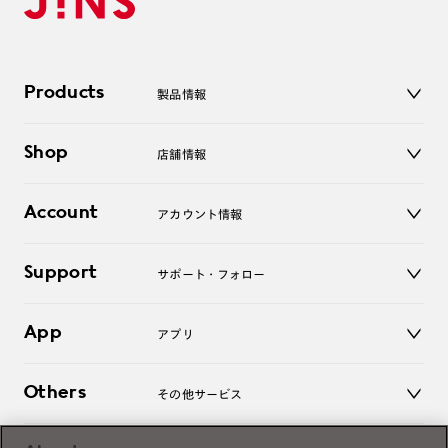
Products
製品情報
メガネ
Shop
店舗情報
サングラス
レンズ
店舗
コンタクトレンズ
Account
アカウント情報
オンラインショップ
老眼鏡
キッズ
マイページ／ログイン
Support
アクセサリー
サポート・フォロー
ログアウト
LINE公式アカウント
お知らせ
App
アプリ
よくあるご質問
ご利用ガイド
JINSアプリ
お問い合わせ
Others
その他サービス
3D WEB試着