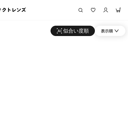
タクトレンズ
似合い度順
表示順