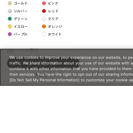
ゴールド
ピンク
シルバー
レッド
グリーン
クリア
イエロー
オレンジ
パープル
ホワイト
フレームの素材
0件
We use cookies to improve your experience on our website, to per
プラスチック系
traffic. We share information about your use of our website with 
絞り込む
（0）
combine it with other information that you have provided to them 
樹脂
their services. You have the right to opt-out of our sharing inform
リセット
[Do Not Sell My Personal Information] to customize your cookie s
アセテート
サスティナブル素材
セルロイド
金属系