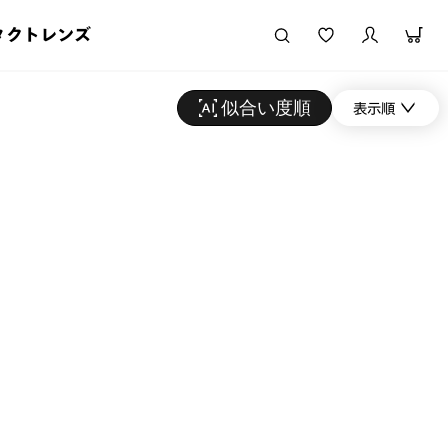
タクトレンズ
似合い度順
表示順