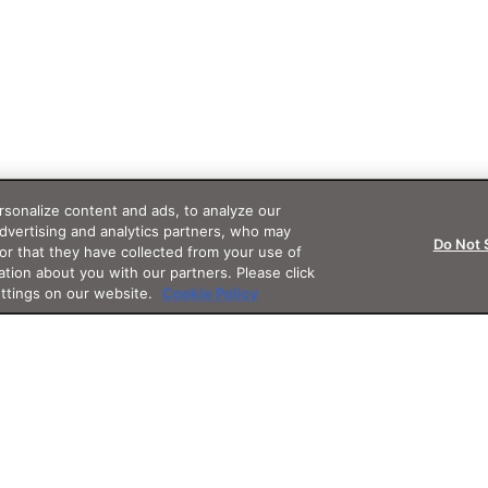
sonalize content and ads, to analyze our
advertising and analytics partners, who may
Do Not 
or that they have collected from your use of
ation about you with our partners. Please click
ettings on our website.
Cookie Policy