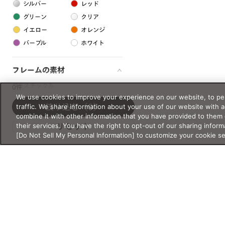
シルバー
レッド
グリーン
クリア
イエロー
オレンジ
パープル
ホワイト
フレームの素材
プラスチック系
0件
We use cookies to improve your experience on our website, to per
樹脂
traffic. We share information about your use of our website with 
絞り込む
（0）
combine it with other information that you have provided to them 
their services. You have the right to opt-out of our sharing inform
リセット
アセテート
[Do Not Sell My Personal Information] to customize your cookie s
サスティナブル素材
セルロイド
金属系
メタル