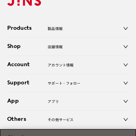
Products
製品情報
メガネ
Shop
店舗情報
サングラス
レンズ
店舗
コンタクトレンズ
Account
アカウント情報
オンラインショップ
老眼鏡
キッズ
マイページ／ログイン
Support
アクセサリー
サポート・フォロー
ログアウト
LINE公式アカウント
お知らせ
App
アプリ
よくあるご質問
ご利用ガイド
JINSアプリ
お問い合わせ
Others
その他サービス
3D WEB試着