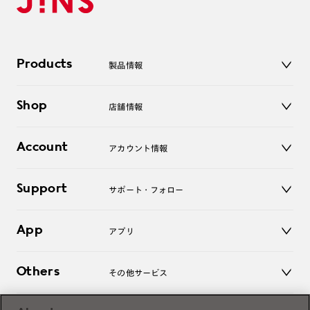
Products
製品情報
メガネ
Shop
店舗情報
サングラス
レンズ
店舗
コンタクトレンズ
Account
アカウント情報
オンラインショップ
老眼鏡
キッズ
マイページ／ログイン
Support
アクセサリー
サポート・フォロー
ログアウト
LINE公式アカウント
お知らせ
App
アプリ
よくあるご質問
ご利用ガイド
JINSアプリ
お問い合わせ
Others
その他サービス
3D WEB試着