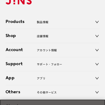
Products
製品情報
メガネ
Shop
店舗情報
サングラス
レンズ
店舗
コンタクトレンズ
Account
アカウント情報
オンラインショップ
老眼鏡
キッズ
マイページ／ログイン
Support
アクセサリー
サポート・フォロー
ログアウト
LINE公式アカウント
お知らせ
App
アプリ
よくあるご質問
ご利用ガイド
JINSアプリ
お問い合わせ
Others
その他サービス
3D WEB試着