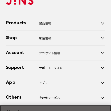
Products
製品情報
メガネ
Shop
店舗情報
サングラス
レンズ
店舗
コンタクトレンズ
Account
アカウント情報
オンラインショップ
老眼鏡
キッズ
マイページ／ログイン
Support
アクセサリー
サポート・フォロー
ログアウト
LINE公式アカウント
お知らせ
App
アプリ
よくあるご質問
ご利用ガイド
JINSアプリ
お問い合わせ
Others
その他サービス
3D WEB試着