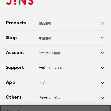
Products
製品情報
メガネ
Shop
店舗情報
サングラス
レンズ
店舗
コンタクトレンズ
Account
アカウント情報
オンラインショップ
老眼鏡
キッズ
マイページ／ログイン
Support
アクセサリー
サポート・フォロー
ログアウト
LINE公式アカウント
お知らせ
App
アプリ
よくあるご質問
ご利用ガイド
JINSアプリ
お問い合わせ
Others
その他サービス
3D WEB試着