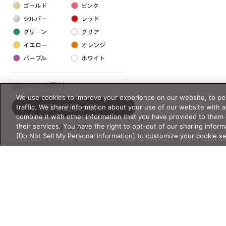
ゴールド
ピンク
シルバー
レッド
グリーン
クリア
イエロー
オレンジ
パープル
ホワイト
フレームの素材
0件
We use cookies to improve your experience on our website, to per
プラスチック系
traffic. We share information about your use of our website with 
絞り込む
（0）
combine it with other information that you have provided to them 
樹脂
their services. You have the right to opt-out of our sharing inform
リセット
[Do Not Sell My Personal Information] to customize your cookie s
アセテート
サスティナブル素材
セルロイド
金属系