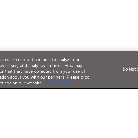
sonalize content and ads, to analyze our
advertising and analytics partners, who may
Do Not 
or that they have collected from your use of
ation about you with our partners. Please click
ettings on our website.
Cookie Policy