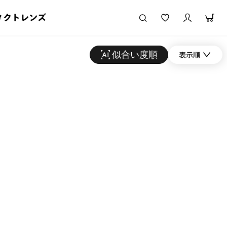
タクトレンズ
似合い度順
表示順