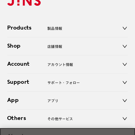
Products
製品情報
メガネ
Shop
店舗情報
サングラス
レンズ
店舗
コンタクトレンズ
Account
アカウント情報
オンラインショップ
老眼鏡
キッズ
マイページ／ログイン
Support
アクセサリー
サポート・フォロー
ログアウト
LINE公式アカウント
お知らせ
App
アプリ
よくあるご質問
ご利用ガイド
JINSアプリ
お問い合わせ
Others
その他サービス
3D WEB試着