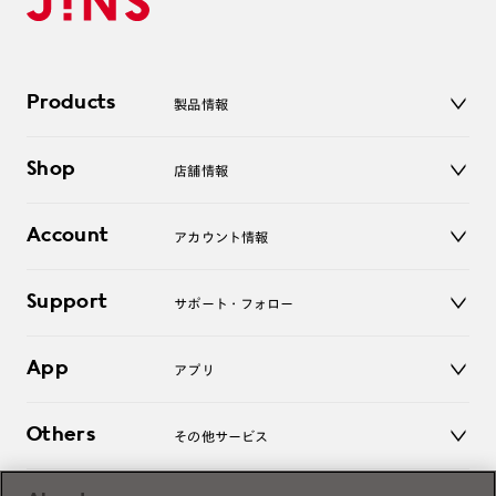
Products
製品情報
メガネ
Shop
店舗情報
サングラス
レンズ
店舗
コンタクトレンズ
Account
アカウント情報
オンラインショップ
老眼鏡
キッズ
マイページ／ログイン
Support
アクセサリー
サポート・フォロー
ログアウト
LINE公式アカウント
お知らせ
App
アプリ
よくあるご質問
ご利用ガイド
JINSアプリ
お問い合わせ
Others
その他サービス
3D WEB試着