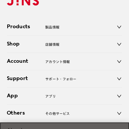
Products
製品情報
メガネ
Shop
店舗情報
サングラス
レンズ
店舗
コンタクトレンズ
Account
アカウント情報
オンラインショップ
老眼鏡
キッズ
マイページ／ログイン
Support
アクセサリー
サポート・フォロー
ログアウト
LINE公式アカウント
お知らせ
App
アプリ
よくあるご質問
ご利用ガイド
JINSアプリ
お問い合わせ
Others
その他サービス
3D WEB試着