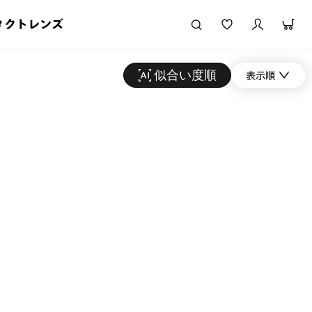
タクトレンズ
似合い度順
表示順