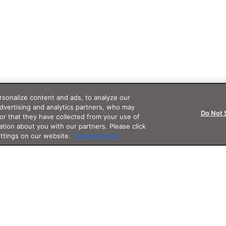
sonalize content and ads, to analyze our
advertising and analytics partners, who may
Do Not 
or that they have collected from your use of
ation about you with our partners. Please click
ettings on our website.
Cookie Policy