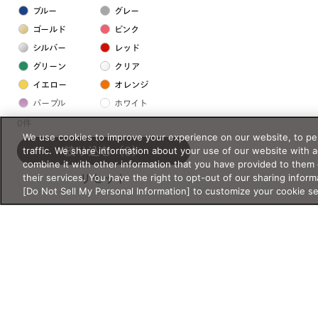
ブルー
グレー
ゴールド
ピンク
シルバー
レッド
グリーン
クリア
イエロー
オレンジ
パープル
ホワイト
0件
We use cookies to improve your experience on our website, to per
フレームの素材
traffic. We share information about your use of our website with 
絞り込む
（0）
combine it with other information that you have provided to them 
プラスチック系
their services. You have the right to opt-out of our sharing inform
リセット
[Do Not Sell My Personal Information] to customize your cookie s
樹脂
アセテート
サスティナブル素材
セルロイド