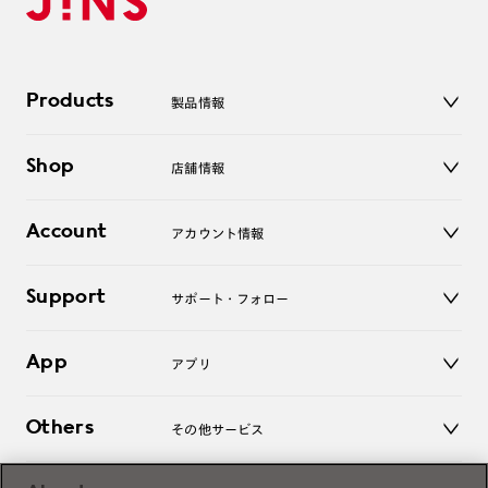
Products
製品情報
メガネ
Shop
店舗情報
サングラス
レンズ
店舗
コンタクトレンズ
Account
アカウント情報
オンラインショップ
老眼鏡
キッズ
マイページ／ログイン
Support
アクセサリー
サポート・フォロー
ログアウト
LINE公式アカウント
お知らせ
App
アプリ
よくあるご質問
ご利用ガイド
JINSアプリ
お問い合わせ
Others
その他サービス
3D WEB試着